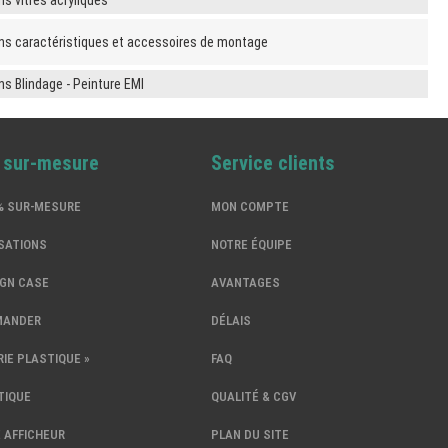
ns vitres acryliques
ns caractéristiques et accessoires de montage
ns Blindage - Peinture EMI
% sur-mesure
Service clients
0% SUR-MESURE
MON COMPTE
SATIONS
NOTRE ÉQUIPE
IGN CASE
AVANTAGES
MANDER
DÉLAIS
IE PLASTIQUE »
FAQ
TIQUE
QUALITÉ & CGV
 AFFICHEUR
PLAN DU SITE