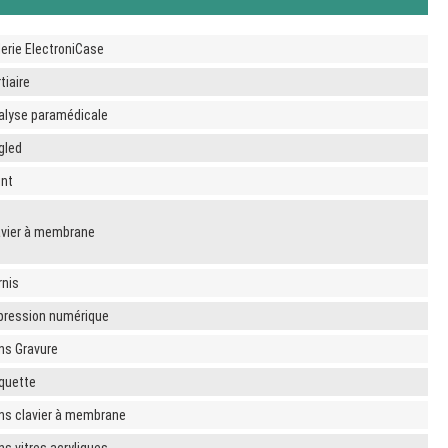
lerie ElectroniCase
tiaire
alyse paramédicale
gled
int
avier à membrane
rnis
pression numérique
ns Gravure
iquette
ns clavier à membrane