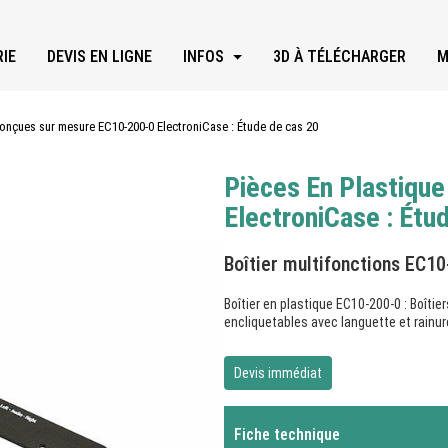
IE
DEVIS EN LIGNE
INFOS
3D À TÉLÉCHARGER
M
conçues sur mesure EC10-200-0 ElectroniCase : Étude de cas 20
Pièces En Plastiqu
ElectroniCase : Étu
Boîtier multifonctions EC10
Boîtier en plastique EC10-200-0 : Boît
encliquetables avec languette et rainu
Devis immédiat
Fiche technique