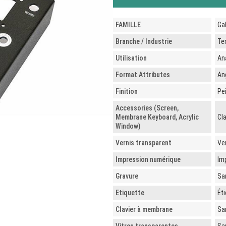
FAMILLE
Ga
Branche / Industrie
Ter
Utilisation
An
Format Attributes
An
Finition
Pe
Accessories (Screen,
Membrane Keyboard, Acrylic
Cl
Window)
Vernis transparent
Ve
Impression numérique
Im
Gravure
Sa
Etiquette
Ét
Clavier à membrane
Sa