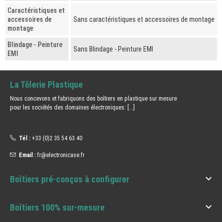
Caractéristiques et
accessoires de
Sans caractéristiques et accessoires de montage
montage
Blindage - Peinture
Sans Blindage - Peinture EMI
EMI
La Tôlerie Plastique
Nous concevons et fabriquons des boîtiers en plastique sur mesure
pour les sociétés des domaines électroniques:
[...]
Tél :
+33 (0)2 35 54 63 40
Email :
fr@electronicase.fr

Boîtiers pré-conçus à configurer

Boîtiers 100% sur-mesure