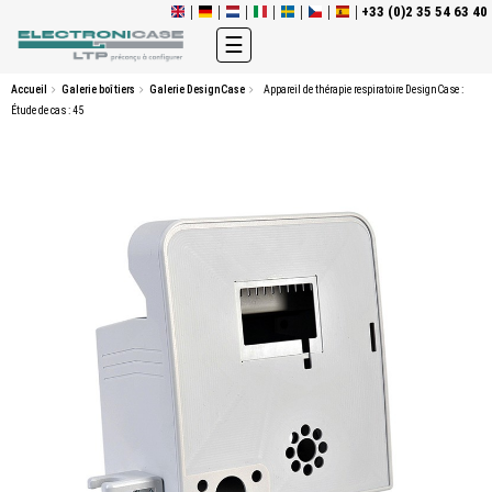
+33 (0)2 35 54 63 40
Basculer
☰
la
navigation
Accueil
Galerie boîtiers
Galerie DesignCase
Appareil de thérapie respiratoire DesignCase :
Étude de cas : 45