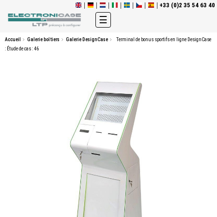
+33 (0)2 35 54 63 40
Basculer
☰
la
navigation
Accueil
Galerie boîtiers
Galerie DesignCase
Terminal de bonus sportifs en ligne DesignCase
: Étude de cas : 46