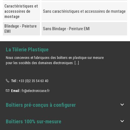
Caractéristiques et
accessoires de
Sans caractéristiques et accessoires de montage
montage
Blindage - Peinture
Sans Blindage - Peinture EMI
EMI
La Tôlerie Plastique
Nous concevons et fabriquons des boîtiers en plastique sur mesure
pour les sociétés des domaines électroniques:
[...]
Tél :
+33 (0)2 35 54 63 40
Email :
fr@electronicase.fr

Boîtiers pré-conçus à configurer

Boîtiers 100% sur-mesure