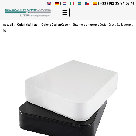
+33 (0)2 35 54 63 40
Basculer
☰
la
navigation
Accueil
Galerie boîtiers
Galerie DesignCase
Streamer de musique DesignCase : Étude de cas :
58