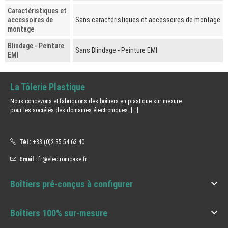
Caractéristiques et
accessoires de
Sans caractéristiques et accessoires de montage
montage
Blindage - Peinture
Sans Blindage - Peinture EMI
EMI
La Tôlerie Plastique
Nous concevons et fabriquons des boîtiers en plastique sur mesure
pour les sociétés des domaines électroniques:
[...]
Tél :
+33 (0)2 35 54 63 40
Email :
fr@electronicase.fr

Boîtiers pré-conçus à configurer

Boîtiers 100% sur-mesure