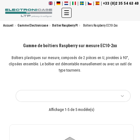
+33 (0)2 35 54 63 40
Basculer
☰
la
navigation
Accueil
Gamme Electronicase
Boîtier Raspberry PI
Boîtiers Raspberry EC10-2xx
Gamme de boîtiers Raspberry sur mesure EC10-2xx
Boîtiers plastiques sur mesure, composés de 2 pièces en U, pivotées à 90°,
clipsées ensemble. Le boîtier est démontable manuellement ou avec un outil de
type tournevis.
Affichage 1-5 de 5 modèle(s)