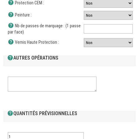
help
Protection CEM :
help
Peinture :
help
Nb de passes de marquage : (1 passe
par face)
help
Vernis Haute Protection :
help
AUTRES OPÉRATIONS
help
QUANTITÉS PRÉVISIONNELLES