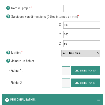
help
*
Nom du projet :
help
*
Saisissez vos dimensions (Côtes internes en mm)
X
Y
Z
help
*
Matière
help
Joindre un fichier
- Fichier 1 :
CHOISIR LE FICHIER
- Fichier 2 :
CHOISIR LE FICHIER
help
PERSONNALISATION :