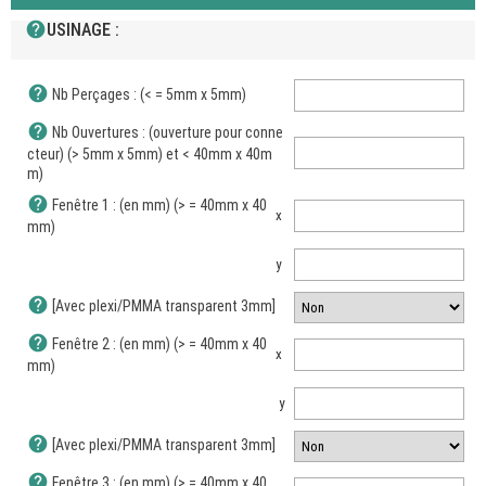
help
USINAGE :
help
Nb Perçages : (< = 5mm x 5mm)
help
Nb Ouvertures : (ouverture pour conne
cteur) (> 5mm x 5mm) et < 40mm x 40m
m)
help
Fenêtre 1 : (en mm) (> = 40mm x 40
x
mm)
y
help
[Avec plexi/PMMA transparent 3mm]
help
Fenêtre 2 : (en mm) (> = 40mm x 40
x
mm)
y
help
[Avec plexi/PMMA transparent 3mm]
help
Fenêtre 3 : (en mm) (> = 40mm x 40