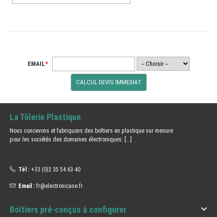
EMAIL
*
:
La Tôlerie Plastique
Nous concevons et fabriquons des boîtiers en plastique sur mesure
pour les sociétés des domaines électroniques:
[...]
Tél :
+33 (0)2 35 54 63 40
Email :
fr@electronicase.fr

Boîtiers pré-conçus à configurer