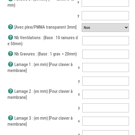
x
mm)
y
help
[Avec plexi/PMMA transparent 3mm]
help
Nb Ventilations : (Base : 10 rainures d
e 50mm)
help
Nb Gravures : (Base : 1 grav. = 20mm)
help
Lamage 1 : (en mm) [Pour clavier à
x
membrane]
y
help
Lamage 2 : (en mm) [Pour clavier à
x
membrane]
y
help
Lamage 3 : (en mm) [Pour clavier à
x
membrane]
y