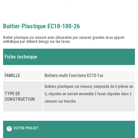
Boîtier Plastique EC10-100-26
Boitier plastique sur mesure avec décoration par rainures gravées et un apport
esthétique par débord design sur les faces.
Fiche technique
FAMILLE
Boîtiers multi-fonctions EC10-1xx
Boîtiers plastiques sur mesure, composés de 2 pièces en
TYPE DE
U, clipsées en serrant ensemble 2 faces clipsées dans 2
CONSTRUCTION
rainures sur tranche.
help
VOTRE PROJET :