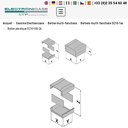
+33 (0)2 35 54 63 40
Basculer
☰
la
navigation
Accueil
Gamme Electronicase
Boîtier multi-fonctions
Boîtiers multi-fonctions EC10-1xx
Boîtier plastique EC10-100-26