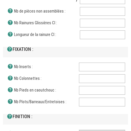
help
Nb de pièces non assemblées :
help
Nb Rainures Glissières CI :
help
Longueur de la rainure CI :
help
FIXATION :
help
Nb Inserts :
help
Nb Colonnettes :
help
Nb Pieds en caoutchouc :
help
Nb Plots/Barreaux/Entretoises :
help
FINITION :