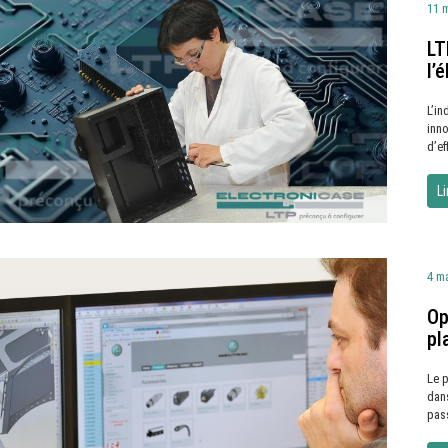
11 
LT
l’
L’in
inn
d’ef
Li
4 m
Op
pl
Le p
dans
pass