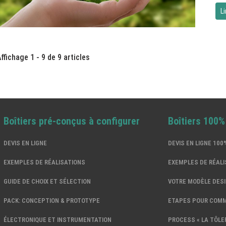
Li
ffichage 1 - 9 de 9 articles
Boîtiers pré-conçus à configurer
Boîtiers 100
DEVIS EN LIGNE
DEVIS EN LIGNE 10
EXEMPLES DE RÉALISATIONS
EXEMPLES DE RÉALI
GUIDE DE CHOIX ET SÉLECTION
VOTRE MODÈLE DES
PACK: CONCEPTION & PROTOTYPE
ETAPES POUR COM
ÉLECTRONIQUE ET INSTRUMENTATION
PROCESS « LA TÔLER