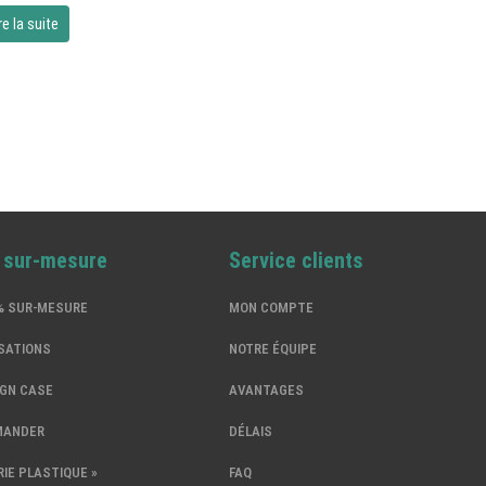
re la suite
% sur-mesure
Service clients
0% SUR-MESURE
MON COMPTE
SATIONS
NOTRE ÉQUIPE
IGN CASE
AVANTAGES
MANDER
DÉLAIS
IE PLASTIQUE »
FAQ