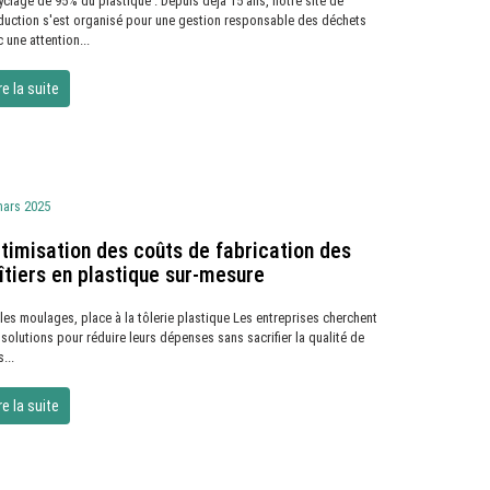
clage de 95% du plastique : Depuis déjà 15 ans, notre site de
duction s'est organisé pour une gestion responsable des déchets
 une attention...
re la suite
mars 2025
timisation des coûts de fabrication des
îtiers en plastique sur-mesure
 les moulages, place à la tôlerie plastique Les entreprises cherchent
solutions pour réduire leurs dépenses sans sacrifier la qualité de
s...
re la suite