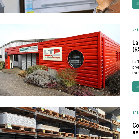
Li
25 f
La
(R
La 
pro
tous
Li
18 f
Co
av