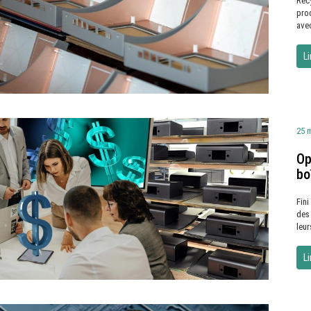
Recy
pro
avec
Li
25 
Op
bo
Fini
des 
leur
Li