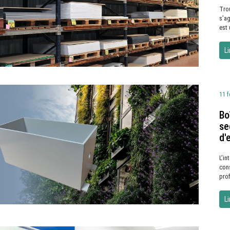
Trou
s’ag
est 
Li
11 f
Bo
se
d'
L’in
cons
prof
Li