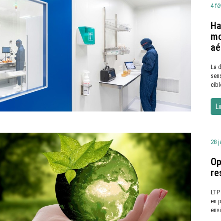
4 fé
Ha
mo
aé
La 
sen
cibl
Li
28 j
Op
re
LTP 
en 
env