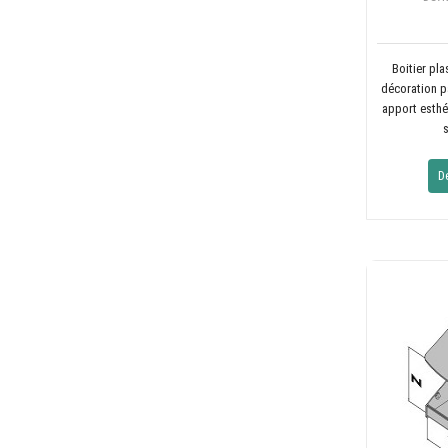
Boitier pl
décoration p
apport esthé
s
D