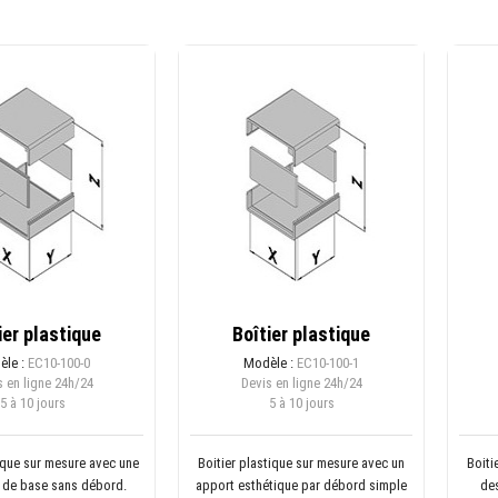
ier plastique
Boîtier plastique
èle :
EC10-100-0
Modèle :
EC10-100-1
 en ligne
24h/24
Devis en ligne
24h/24
5 à 10 jours
5 à 10 jours
tique sur mesure avec une
Boitier plastique sur mesure avec un
Boiti
 de base sans débord.
apport esthétique par débord simple
des