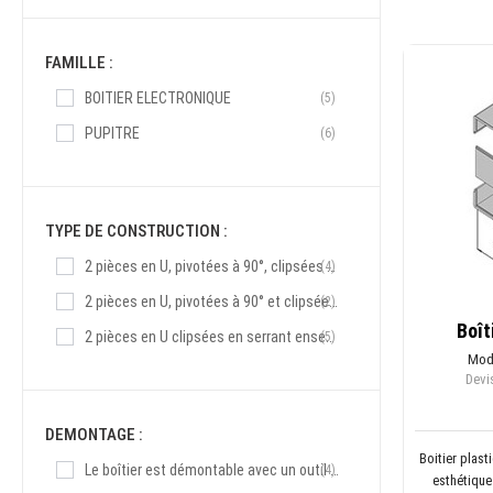
FAMILLE :
BOITIER ELECTRONIQUE
(5)
PUPITRE
(6)
TYPE DE CONSTRUCTION :
2 pièces en U, pivotées à 90°, clipsées ensemble et verrouillées par des vis.
(4)
2 pièces en U, pivotées à 90° et clipsées ensemble.
(2)
Boît
2 pièces en U clipsées en serrant ensemble 2 faces clipsées dans 2 rainures sur tranche.
(5)
Mod
Devis
DEMONTAGE :
Boitier plas
Le boîtier est démontable avec un outil type tournevis.
(4)
esthétique