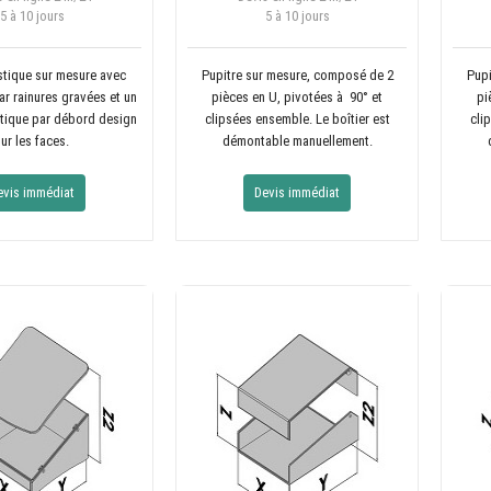
5 à 10 jours
5 à 10 jours
astique sur mesure avec
Pupitre sur mesure, composé de 2
Pupi
ar rainures gravées et un
pièces en U, pivotées à 90° et
pi
tique par débord design
clipsées ensemble. Le boîtier est
cli
ur les faces.
démontable manuellement.
evis immédiat
Devis immédiat