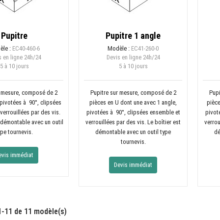
Pupitre
Pupitre 1 angle
èle :
EC40-460-6
Modèle :
EC41-260-0
 en ligne
24h/24
Devis en ligne
24h/24
5 à 10 jours
5 à 10 jours
r mesure, composé de 2
Pupitre sur mesure, composé de 2
Pupi
 pivotées à 90°, clipsées
pièces en U dont une avec 1 angle,
pièce
verrouillées par des vis.
pivotées à 90°, clipsées ensemble et
pivot
t démontable avec un outil
verrouillées par des vis. Le boîtier est
verrou
ype tournevis.
démontable avec un outil type
dé
tournevis.
evis immédiat
Devis immédiat
1-11 de 11 modèle(s)