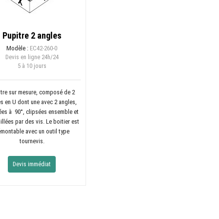
Pupitre 2 angles
Modèle :
EC42-260-0
Devis en ligne
24h/24
5 à 10 jours
tre sur mesure, composé de 2
s en U dont une avec 2 angles,
ées à 90°, clipsées ensemble et
illées par des vis. Le boitier est
montable avec un outil type
tournevis.
Devis immédiat