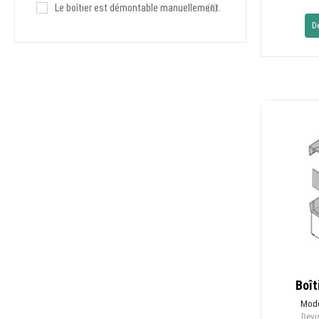
Le boîtier est démontable manuellement.
(2)
D
Boît
Modè
Devis