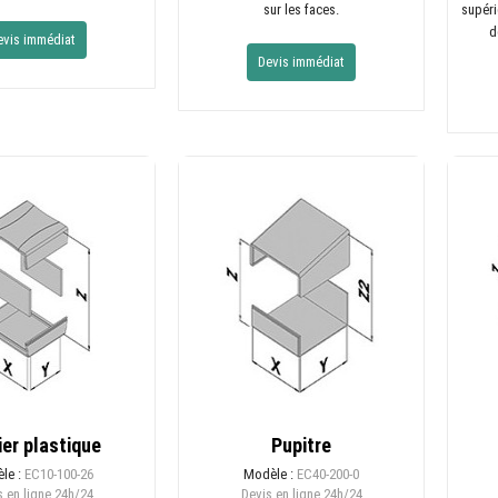
sur les faces.
supéri
d
evis immédiat
Devis immédiat
ier plastique
Pupitre
le :
EC10-100-26
Modèle :
EC40-200-0
 en ligne
24h/24
Devis en ligne
24h/24