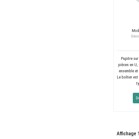
Mod
Devis
Pupitre su
pièces en U,
ensemble et 
Le boîtier es
t
D
Affichage 