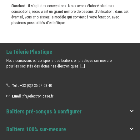
Standard : il s’agit des conceptions. Nous avons élaboré plusieurs
conceptions, recouvrant un grand nombre de besoins d’utilisation ; dans cet
éventail, vous choisissez le modèle qui convient à votre fonction, avec
plusieurs possibilités d’esthétique.
La Tôlerie Plastique
Nous concevons et fabriquons des boîtiers en plastique sur mesure
pour les sociétés des domaines électroniques:
[...]
Tél :
+33 (0)2 35 54 63 40
Email :
fr@electronicase.fr

Boîtiers pré-conçus à configurer

Boîtiers 100% sur-mesure